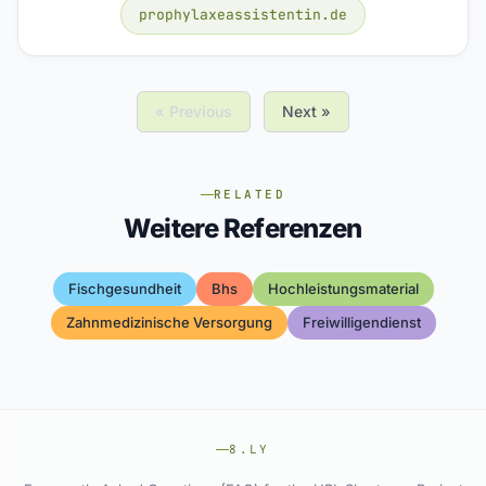
prophylaxeassistentin.de
« Previous
Next »
RELATED
Weitere Referenzen
Fischgesundheit
Bhs
Hochleistungsmaterial
Zahnmedizinische Versorgung
Freiwilligendienst
8.LY