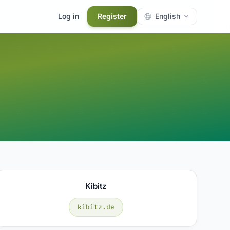
Log in
Register
English
Kibitz
kibitz.de