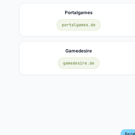
Portalgames
portalgames.de
Gamedesire
gamedesire.de
Beza