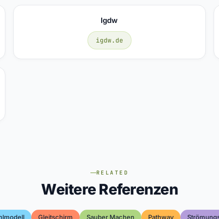
Igdw
igdw.de
RELATED
Weitere Referenzen
hlmodell
Gleitschirm
Sauber Machen
Pathway
Strömungs