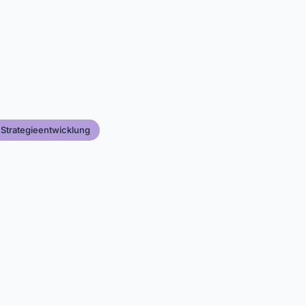
Strategieentwicklung