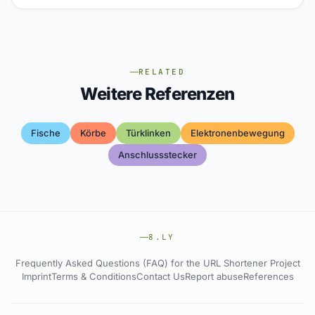
RELATED
Weitere Referenzen
Fische
Körbe
Türklinken
Elektronenbewegung
Anschlussstecker
8.LY
Frequently Asked Questions (FAQ) for the URL Shortener Project
Imprint
Terms & Conditions
Contact Us
Report abuse
References