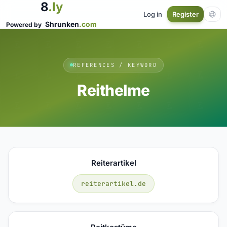
8
.ly
Log in
Register
Shrunken
.com
Powered by
REFERENCES / KEYWORD
Reithelme
Reiterartikel
reiterartikel.de