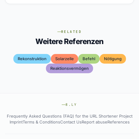
RELATED
Weitere Referenzen
Rekonstruktion
Solarzelle
Befehl
Nötigung
Reaktionsvermögen
8.LY
Frequently Asked Questions (FAQ) for the URL Shortener Project
Imprint
Terms & Conditions
Contact Us
Report abuse
References