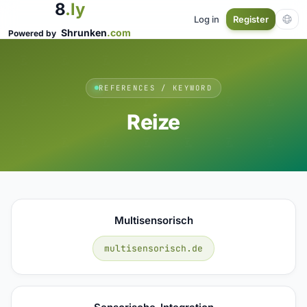
8
.ly
Log in
Register
Shrunken
.com
Powered by
REFERENCES / KEYWORD
Reize
Multisensorisch
multisensorisch.de