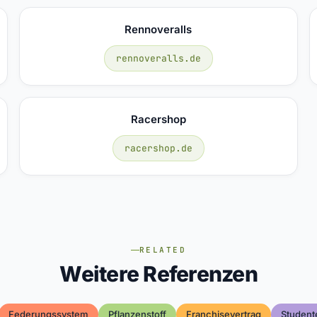
Rennoveralls
rennoveralls.de
Racershop
racershop.de
RELATED
Weitere Referenzen
Federungssystem
Pflanzenstoff
Franchisevertrag
Studen