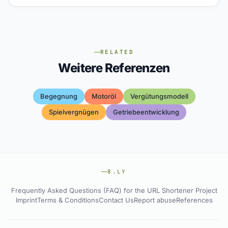
RELATED
Weitere Referenzen
Begegnung
Motoröl
Vergütungsmodell
Spielvergnügen
Getriebeentwicklung
8.LY
Frequently Asked Questions (FAQ) for the URL Shortener Project
Imprint
Terms & Conditions
Contact Us
Report abuse
References