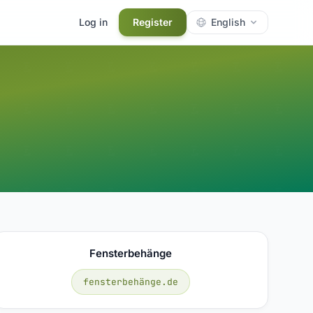
Log in
Register
English
Fensterbehänge
fensterbehänge.de