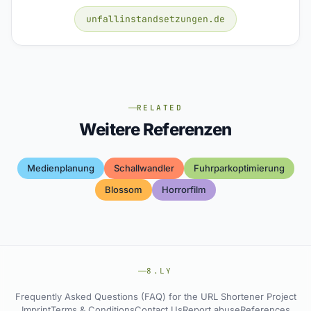
unfallinstandsetzungen.de
RELATED
Weitere Referenzen
Medienplanung
Schallwandler
Fuhrparkoptimierung
Blossom
Horrorfilm
8.LY
Frequently Asked Questions (FAQ) for the URL Shortener Project
Imprint
Terms & Conditions
Contact Us
Report abuse
References