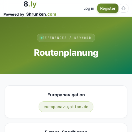
8
.ly
Log in
Register
Shrunken
.com
Powered by
REFERENCES / KEYWORD
Routenplanung
Europanavigation
europanavigation.de