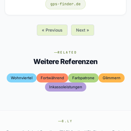
gps-finder.de
« Previous
Next »
RELATED
Weitere Referenzen
Wohnviertel
Fortwährend
Farbpatrone
Glimmern
Inkassoleistungen
8.LY