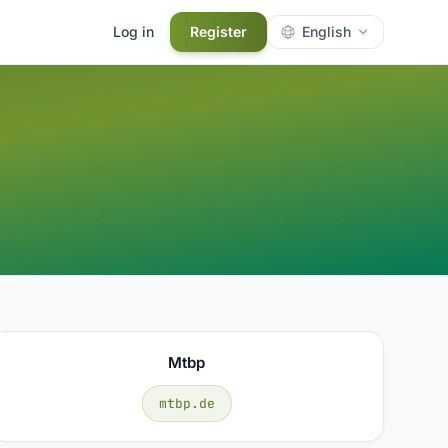
Log in
Register
English
Mtbp
mtbp.de