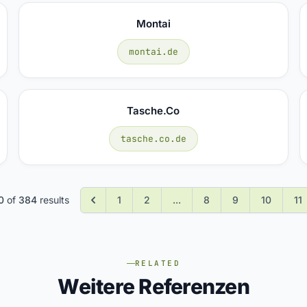
Montai
montai.de
Tasche.co
tasche.co.de
0
of
384
results
1
2
...
8
9
10
11
RELATED
Weitere Referenzen