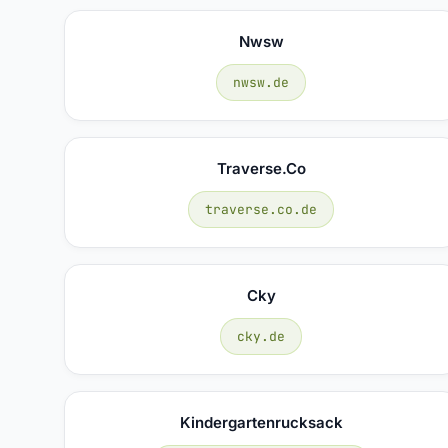
Nwsw
nwsw.de
Traverse.co
traverse.co.de
Cky
cky.de
Kindergartenrucksack