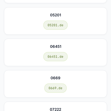
05201
05201.de
06451
06451.de
0669
0669.de
07222