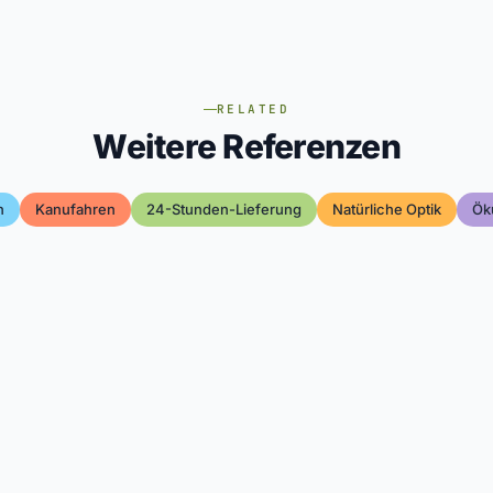
RELATED
Weitere Referenzen
n
Kanufahren
24-Stunden-Lieferung
Natürliche Optik
Ök