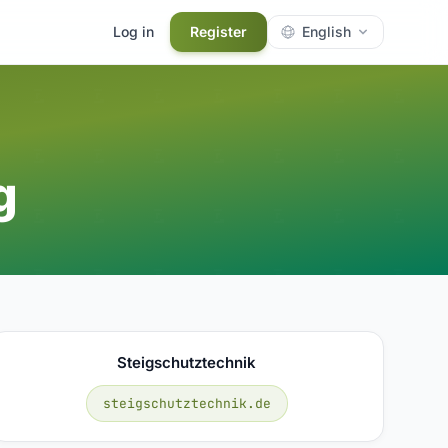
Log in
Register
English
g
Steigschutztechnik
steigschutztechnik.de