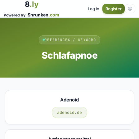
8
.ly
Log in
Register
Shrunken
.com
Powered by
REFERENCES / KEYWORD
Schlafapnoe
Adenoid
adenoid.de