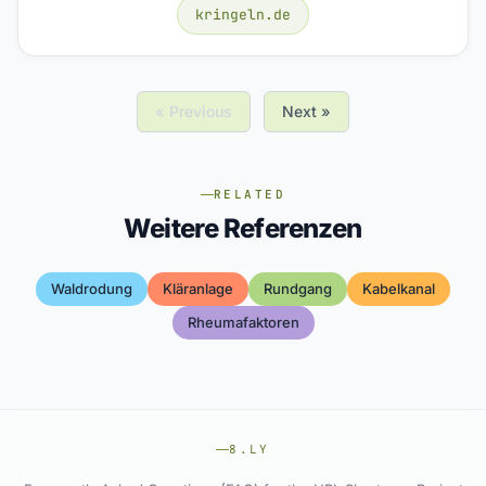
kringeln.de
« Previous
Next »
RELATED
Weitere Referenzen
Waldrodung
Kläranlage
Rundgang
Kabelkanal
Rheumafaktoren
8.LY