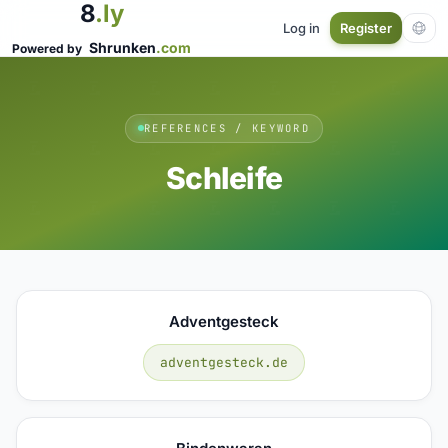
8
.ly
Log in
Register
Shrunken
.com
Powered by
REFERENCES / KEYWORD
Schleife
Adventgesteck
adventgesteck.de