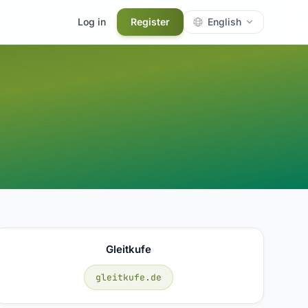
Log in
Register
English
Gleitkufe
gleitkufe.de