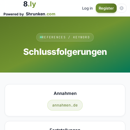
8
.ly
Log in
Register
Shrunken
.com
Powered by
REFERENCES / KEYWORD
Schlussfolgerungen
Annahmen
annahmen.de