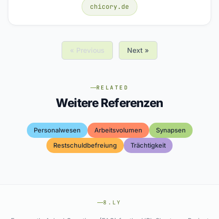
chicory.de
« Previous
Next »
RELATED
Weitere Referenzen
Personalwesen
Arbeitsvolumen
Synapsen
Restschuldbefreiung
Trächtigkeit
8.LY