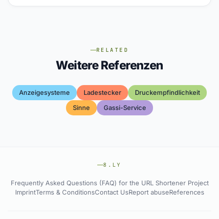
RELATED
Weitere Referenzen
Anzeigesysteme
Ladestecker
Druckempfindlichkeit
Sinne
Gassi-Service
8.LY
Frequently Asked Questions (FAQ) for the URL Shortener Project
Imprint
Terms & Conditions
Contact Us
Report abuse
References