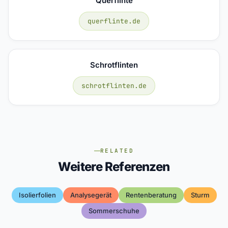
Querflinte
querflinte.de
Schrotflinten
schrotflinten.de
RELATED
Weitere Referenzen
Isolierfolien
Analysegerät
Rentenberatung
Sturm
Sommerschuhe