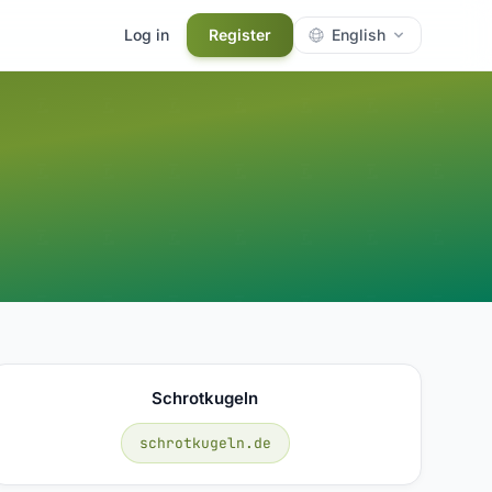
Log in
Register
English
Schrotkugeln
schrotkugeln.de