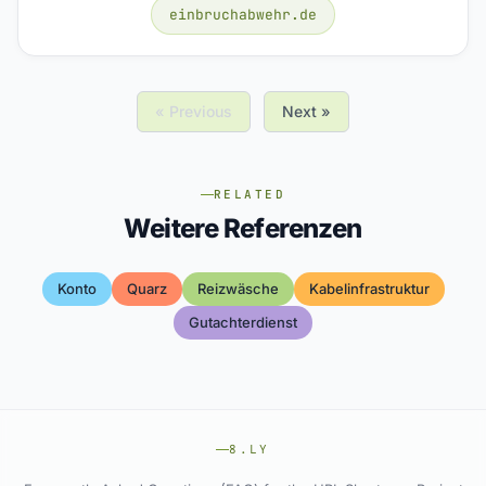
einbruchabwehr.de
« Previous
Next »
RELATED
Weitere Referenzen
Konto
Quarz
Reizwäsche
Kabelinfrastruktur
Gutachterdienst
8.LY