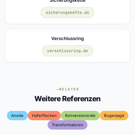
Sicherungskette
sicherungskette.de
Verschlussring
verschlussring.de
RELATED
Weitere Referenzen
Anode
Haferflocken
Konversionsrate
Bogenjagd
Transformatoren