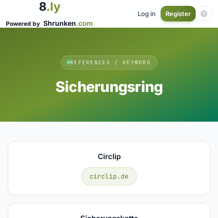
8
.ly
Log in
Register
Shrunken
.com
Powered by
REFERENCES / KEYWORD
Sicherungsring
Circlip
circlip.de