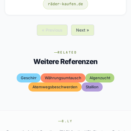
räder-kaufen.de
« Previous
Next »
RELATED
Weitere Referenzen
Geschirr
Währungsumtausch
Algenzucht
Atemwegsbeschwerden
Stallion
8.LY