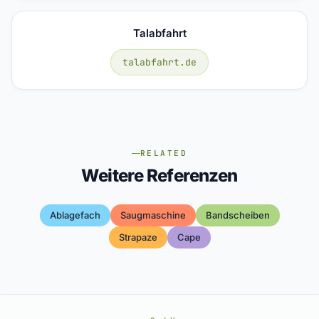
Talabfahrt
talabfahrt.de
RELATED
Weitere Referenzen
Ablagefach
Saugmaschine
Bandscheiben
Strapaze
Cape