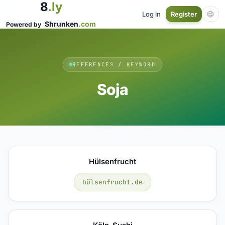
8
.ly
Log in
Register
Shrunken
.com
Powered by
REFERENCES / KEYWORD
Soja
Hülsenfrucht
hülsenfrucht.de