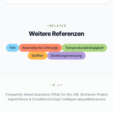
RELATED
Weitere Referenzen
Flirt
Kosmetische Chirurgie
Temperaturabhängigkeit
Stofftier
Strahlungsmessung
8.LY
Frequently Asked Questions (FAQ) for the URL Shortener Project
Imprint
Terms & Conditions
Contact Us
Report abuse
References