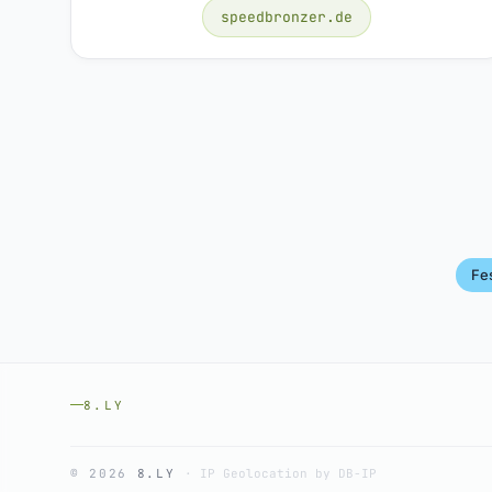
speedbronzer.de
Fes
8.LY
© 2026
8.LY
·
IP Geolocation by DB-IP