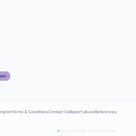
pen
Imprint
Terms & Conditions
Contact Us
Report abuse
References
ALL SYSTEMS OPERATIONAL