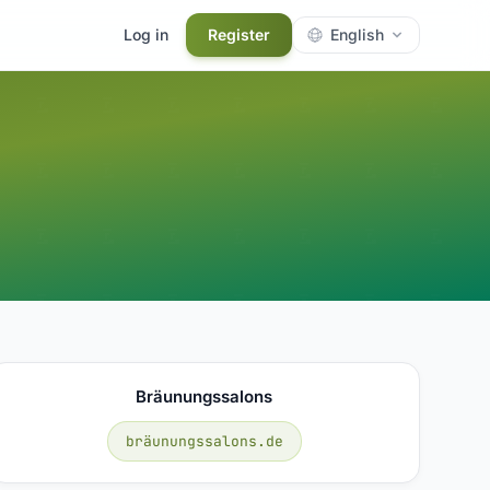
Log in
Register
English
Bräunungssalons
bräunungssalons.de