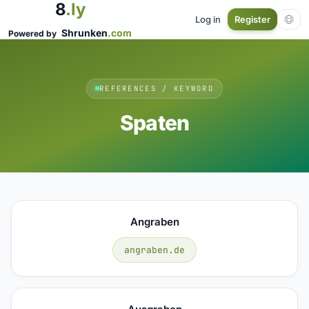
8
.ly
Log in
Register
Shrunken
.com
Powered by
REFERENCES / KEYWORD
Spaten
Angraben
angraben.de