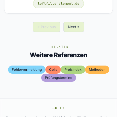
luftfilterelement.de
« Previous
Next »
RELATED
Weitere Referenzen
Fehlervermeidung
Coils
Preisindex
Methoden
Prüfungstermine
8.LY