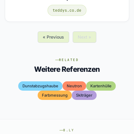
teddys.co.de
« Previous
Next »
RELATED
Weitere Referenzen
Dunstabzugshaube
Neutron
Kartenhülle
Farbmessung
Skiträger
8.LY