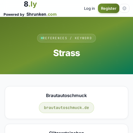
8
.ly
Log in
Register
Shrunken
.com
Powered by
REFERENCES / KEYWORD
Strass
Brautautoschmuck
brautautoschmuck.de