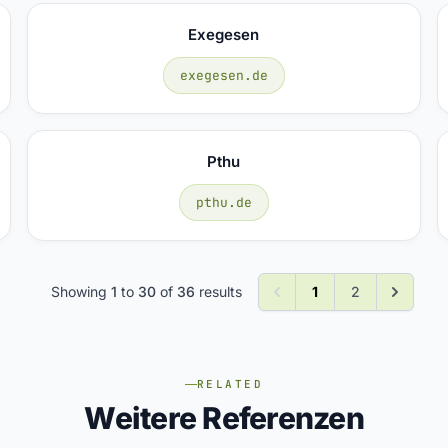
Exegesen
exegesen.de
Pthu
pthu.de
Showing
1
to
30
of
36
results
1
2
RELATED
Weitere Referenzen