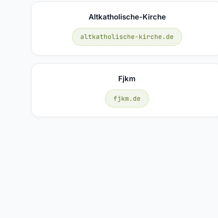
Altkatholische-Kirche
altkatholische-kirche.de
Fjkm
fjkm.de