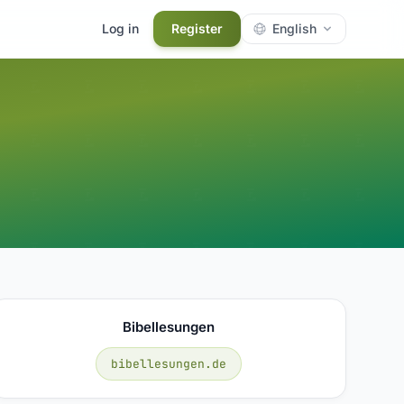
Log in
Register
English
Bibellesungen
bibellesungen.de