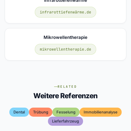
Infrarottiefenwärme
infrarottiefenwärme.de
Mikrowellentherapie
mikrowellentherapie.de
RELATED
Weitere Referenzen
Dental
Trübung
Fesselung
Immobilienanalyse
Lieferfahrzeug