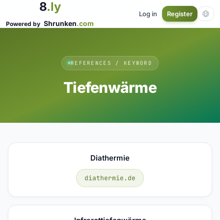
8
.ly
Log in
Register
Shrunken
.com
Powered by
REFERENCES / KEYWORD
Tiefenwärme
Diathermie
diathermie.de