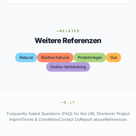
RELATED
Weitere Referenzen
Natural
Bluthochdruck
Proteinriegel
Gut
Online-Verbindung
8.LY
Frequently Asked Questions (FAQ) for the URL Shortener Project
Imprint
Terms & Conditions
Contact Us
Report abuse
References