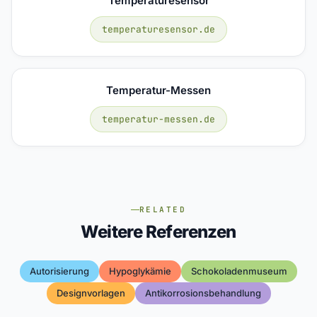
Temperaturesensor
temperaturesensor.de
Temperatur-Messen
temperatur-messen.de
RELATED
Weitere Referenzen
Autorisierung
Hypoglykämie
Schokoladenmuseum
Designvorlagen
Antikorrosionsbehandlung