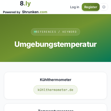
8
.ly
Log in
Register
Shrunken
.com
Powered by
REFERENCES / KEYWORD
Umgebungstemperatur
Kühlthermometer
kühlthermometer.de