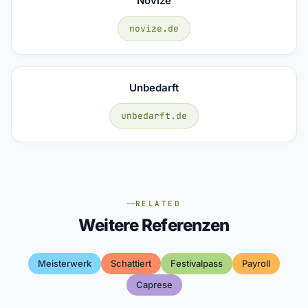
Novize
novize.de
Unbedarft
unbedarft.de
RELATED
Weitere Referenzen
Meisterwerk
Schattiert
Festivalpass
Payroll
Caprese