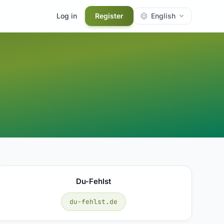
Log in
Register
English
Du-Fehlst
du-fehlst.de