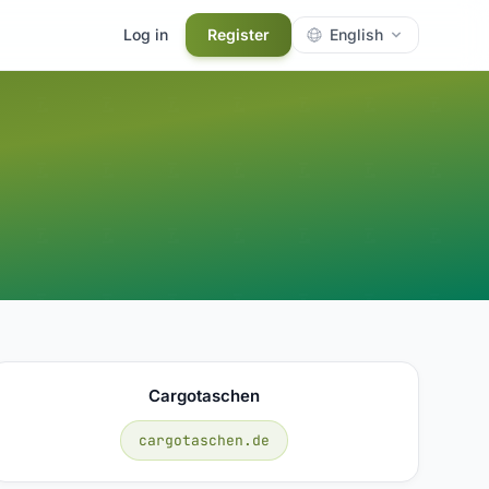
Log in
Register
English
Cargotaschen
cargotaschen.de