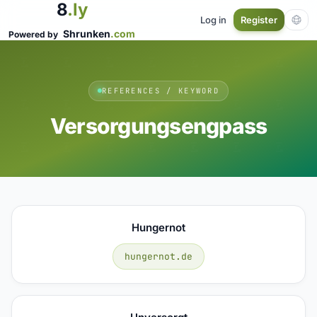
8
.ly
Log in
Register
Shrunken
.com
Powered by
REFERENCES / KEYWORD
Versorgungsengpass
Hungernot
hungernot.de