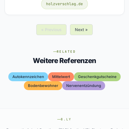
holzverschlag.de
« Previous
Next »
RELATED
Weitere Referenzen
Autokennzeichen
Mittelwert
Geschenkgutscheine
Bodenbewohner
Nervenentzündung
8.LY