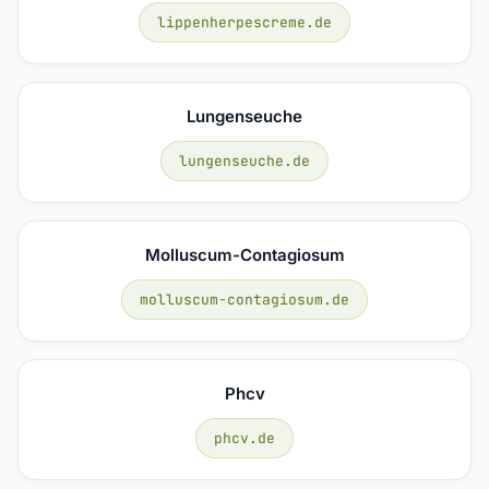
lippenherpescreme.de
Lungenseuche
lungenseuche.de
Molluscum-Contagiosum
molluscum-contagiosum.de
Phcv
phcv.de