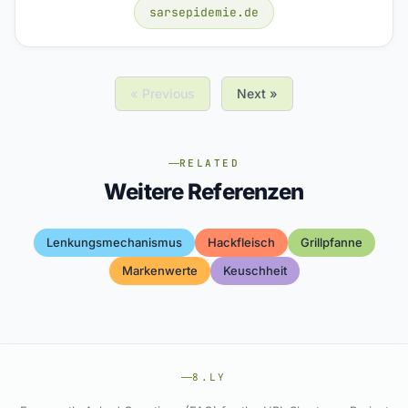
sarsepidemie.de
« Previous
Next »
RELATED
Weitere Referenzen
Lenkungsmechanismus
Hackfleisch
Grillpfanne
Markenwerte
Keuschheit
8.LY