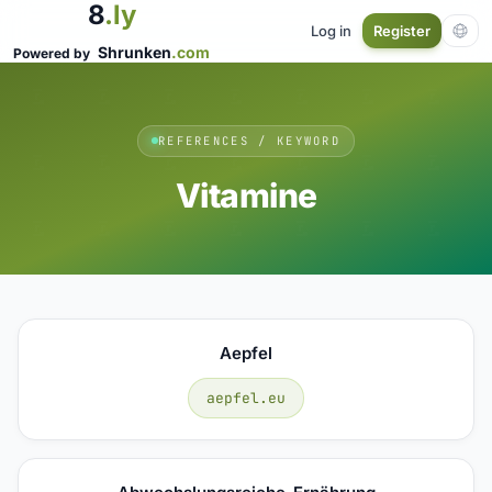
8
.ly
Log in
Register
Shrunken
.com
Powered by
REFERENCES / KEYWORD
Vitamine
Aepfel
aepfel.eu