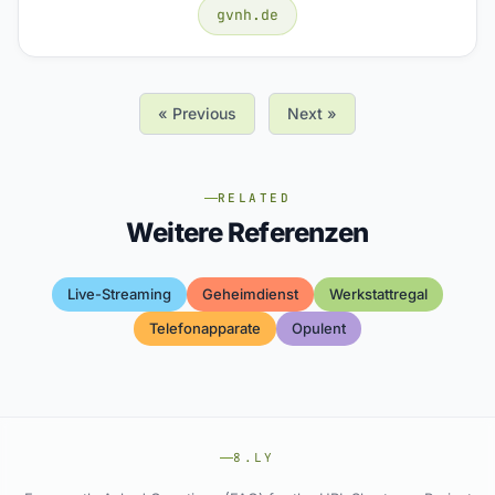
gvnh.de
« Previous
Next »
RELATED
Weitere Referenzen
Live-Streaming
Geheimdienst
Werkstattregal
Telefonapparate
Opulent
8.LY