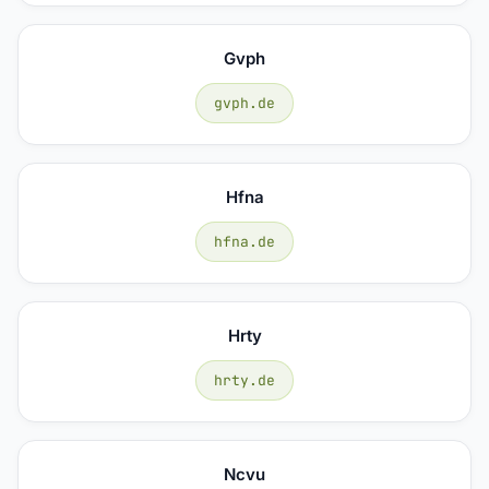
Gvph
gvph.de
Hfna
hfna.de
Hrty
hrty.de
Ncvu