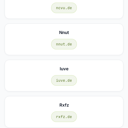
ncvu.de
Nnut
nnut.de
Iuve
iuve.de
Rxfz
rxfz.de