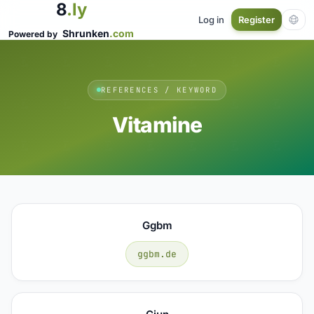
8
.ly
Log in
Register
Shrunken
.com
Powered by
REFERENCES / KEYWORD
Vitamine
Ggbm
ggbm.de