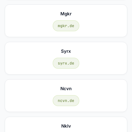
Mgkr
mgkr.de
Syrx
syrx.de
Ncvn
ncvn.de
Nklv