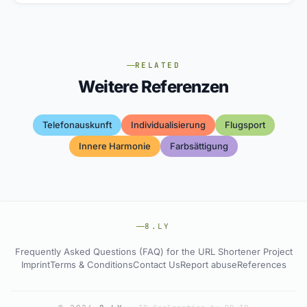
RELATED
Weitere Referenzen
Telefonauskunft
Individualisierung
Flugsport
Innere Harmonie
Farbsättigung
8.LY
Frequently Asked Questions (FAQ) for the URL Shortener Project
Imprint
Terms & Conditions
Contact Us
Report abuse
References