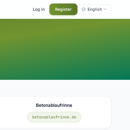
Log in
Register
English
Betonablaufrinne
betonablaufrinne.de