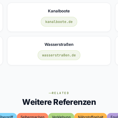
Kanalboote
kanalboote.de
Wasserstraßen
wasserstraßen.de
RELATED
Weitere Referenzen
Übergriff
Selbermachen
Verklebung
Nährstoffgehalt
Foul