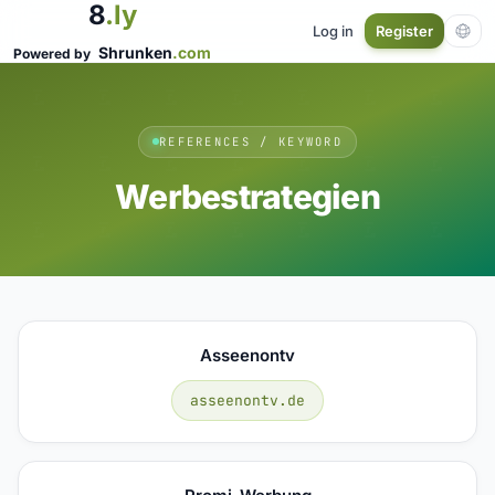
8
.ly
Log in
Register
Shrunken
.com
Powered by
REFERENCES / KEYWORD
Werbestrategien
Asseenontv
asseenontv.de