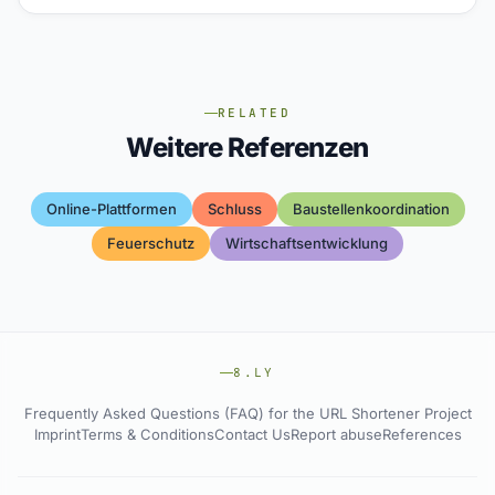
RELATED
Weitere Referenzen
Online-Plattformen
Schluss
Baustellenkoordination
Feuerschutz
Wirtschaftsentwicklung
8.LY
Frequently Asked Questions (FAQ) for the URL Shortener Project
Imprint
Terms & Conditions
Contact Us
Report abuse
References