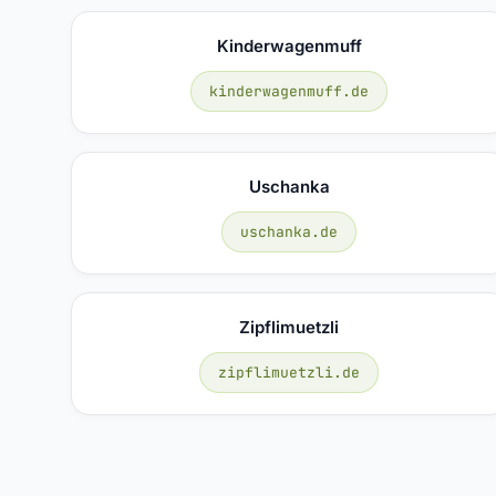
Kinderwagenmuff
kinderwagenmuff.de
Uschanka
uschanka.de
Zipflimuetzli
zipflimuetzli.de